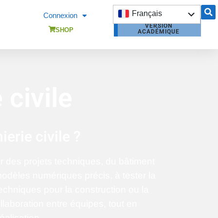
Français
Connexion
VERSION
English
SHOP
ACADÉMIQUE
DEMANDER UN
DEVIS
 civile
erie civile ?
er des projets techniques, du bâtiment
modèles numériques précis, à tester la
echniques pour la construction ou la
collaboration entre équipes, tout en
alisation.