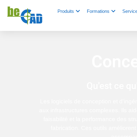
Produits
Formations
Servic
Concep
Qu'est ce qu
Les logiciels de conception et d’ingé
aux infrastructures complexes. Ils ai
faisabilité et la performance des s
fabrication. Ces outils améliorent 
accompagn