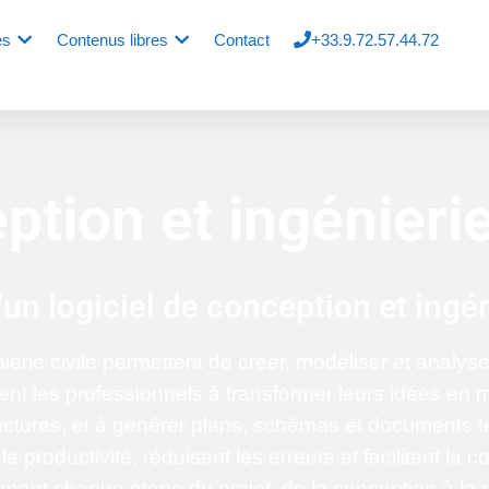
es
Contenus libres
Contact
+33.9.72.57.44.72
tion et ingénierie
'un logiciel de conception et ingéni
nierie civile permettent de créer, modéliser et analys
dent les professionnels à transformer leurs idées en 
tructures, et à générer plans, schémas et documents t
la productivité, réduisent les erreurs et facilitent la 
ant chaque étape du projet, de la conception à la ré