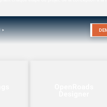
DE
 >
ngs
OpenRoads
Designer