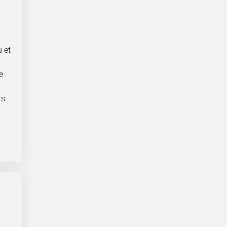
 et
e
rs