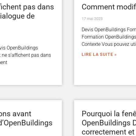
fichent pas dans
Comment modifie
dialogue de
17 mai 2023
Devis OpenBuildings For
Formation OpenBuildings
Contexte Vous pouvez util
vis OpenBuildings
LIRE LA SUITE »
ne s’affichent pas dans
ment
ons avant
Pourquoi la fenê
n d’OpenBuildings
OpenBuildings D
correctement et