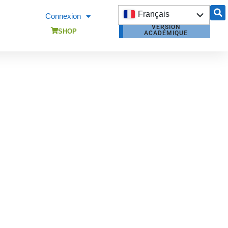
Français
Connexion
VERSION
English
SHOP
ACADÉMIQUE
DEMANDER UN
DEVIS
JE DÉSIRE ME
FORMER