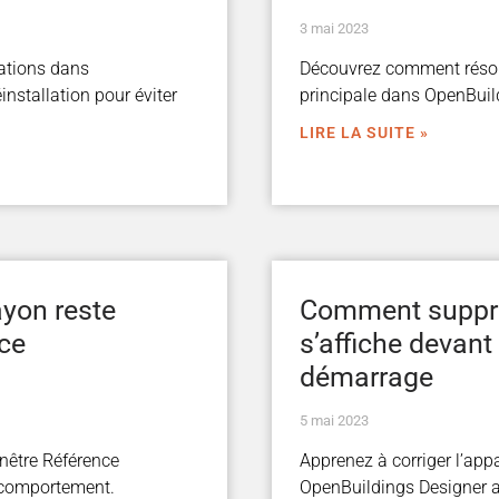
3 mai 2023
ations dans
Découvrez comment résoud
installation pour éviter
principale dans OpenBuil
LIRE LA SUITE »
ayon reste
Comment supprim
nce
s’affiche devan
démarrage
5 mai 2023
enêtre Référence
Apprenez à corriger l’app
 comportement.
OpenBuildings Designer ap