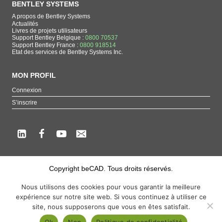
BENTLEY SYSTEMS
A propos de Bentley Systems
Actualités
Livres de projets utilisateurs
Support Bentley Belgique :
0800 70537
Support Bentley France :
0800 918514
Etat des services de Bentley Systems Inc.
MON PROFIL
Connexion
S’inscrire
Copyright beCAD. Tous droits réservés.
Thématique de la page : La référence francophone sur les produits de Bentley
Nous utilisons des cookies pour vous garantir la meilleure
Systems
expérience sur notre site web. Si vous continuez à utiliser ce
MicroStation
,
ContextCapture
,
Descartes
,
OpenCities Map
,
LumenRT
,
OpenBuildings
,
site, nous supposerons que vous en êtes satisfait.
OpenRoads
Ok
Non
Politique de confidentialité