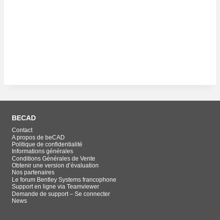
Se souvenir de moi
Mot de passe oublié ?
BECAD
Contact
A propos de beCAD
Politique de confidentialité
Informations générales
Conditions Générales de Vente
Obtenir une version d’évaluation
Nos partenaires
Le forum Bentley Systems francophone
Support en ligne via Teamviewer
Demande de support – Se connecter
News