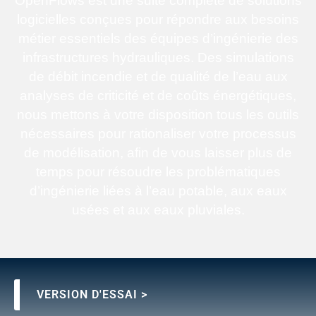
OpenFlows est une suite complète de solutions
logicielles conçues pour répondre aux besoins
métier essentiels des équipes d’ingénierie des
infrastructures hydrauliques. Des simulations
de débit incendie et de qualité de l’eau aux
analyses de criticité et de coûts énergétiques,
nous mettons à votre disposition tous les outils
nécessaires pour rationaliser votre processus
de modélisation, afin de vous laisser plus de
temps pour résoudre les problématiques
d’ingénierie liées à l’eau potable, aux eaux
usées et aux eaux pluviales.
VERSION D'ESSAI >