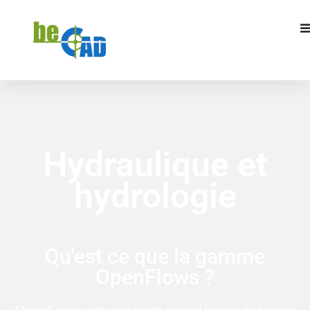
DEMANDER UN DEVIS
Hydraulique et
hydrologie
Qu'est ce que la gamme
OpenFlows ?