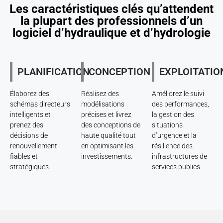
Les caractéristiques clés qu’attendent
la plupart des professionnels d’un
logiciel d’hydraulique et d’hydrologie
PLANIFICATION
CONCEPTION
EXPLOITATIO
Élaborez des
Réalisez des
Améliorez le suivi
schémas directeurs
modélisations
des performances,
intelligents et
précises et livrez
la gestion des
prenez des
des conceptions de
situations
décisions de
haute qualité tout
d’urgence et la
renouvellement
en optimisant les
résilience des
fiables et
investissements.
infrastructures de
stratégiques.
services publics.