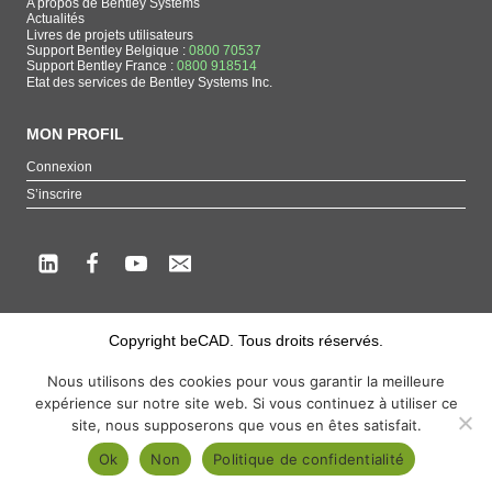
A propos de Bentley Systems
Actualités
Livres de projets utilisateurs
Support Bentley Belgique :
0800 70537
Support Bentley France :
0800 918514
Etat des services de Bentley Systems Inc.
MON PROFIL
Connexion
S’inscrire
Copyright beCAD. Tous droits réservés.
Thématique de la page : La référence francophone sur les produits de Bentley
Nous utilisons des cookies pour vous garantir la meilleure
Systems
expérience sur notre site web. Si vous continuez à utiliser ce
MicroStation
,
ContextCapture
,
Descartes
,
OpenCities Map
,
LumenRT
,
OpenBuildings
,
site, nous supposerons que vous en êtes satisfait.
OpenRoads
Ok
Non
Politique de confidentialité