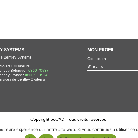
Y SYSTEMS
MON PROFIL
de Bentley Systems
Connexion
rojets utilisateurs
S’inscrire
entley Belgique :
0800 70537
entley France :
0800 918514
ervices de Bentley Systems
Copyright beCAD. Tous droits réservés.
Thématique de la page : La référence francophone sur les produits de Bentley Systems
eilleure expérience sur notre site web. Si vous continuez à utiliser ce
MicroStation
,
ContextCapture
,
Descartes
,
OpenCities Map
,
LumenRT
,
OpenBuildings
,
OpenRoad