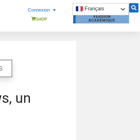
Français
Connexion
VERSION
English
SHOP
ACADÉMIQUE
DEVIS
OPENBUILDINGS
S
s, un