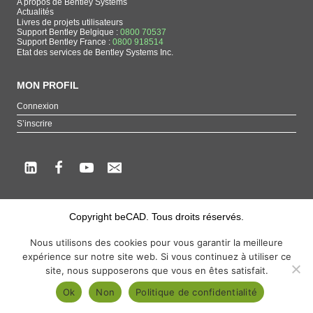
A propos de Bentley Systems
Actualités
Livres de projets utilisateurs
Support Bentley Belgique :
0800 70537
Support Bentley France :
0800 918514
Etat des services de Bentley Systems Inc.
MON PROFIL
Connexion
S’inscrire
Copyright beCAD. Tous droits réservés.
Thématique de la page : La référence francophone sur les produits de Bentley
Nous utilisons des cookies pour vous garantir la meilleure
Systems
expérience sur notre site web. Si vous continuez à utiliser ce
MicroStation
,
ContextCapture
,
Descartes
,
OpenCities Map
,
LumenRT
,
OpenBuildings
,
site, nous supposerons que vous en êtes satisfait.
OpenRoads
Ok
Non
Politique de confidentialité