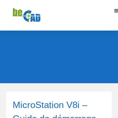
Téléchargements
MicroStation V8i –