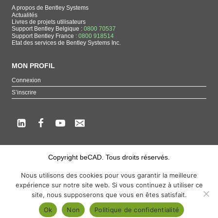
A propos de Bentley Systems
Actualités
Livres de projets utilisateurs
Support Bentley Belgique :
0800 70537
Support Bentley France :
0800 918514
Etat des services de Bentley Systems Inc.
MON PROFIL
Connexion
S’inscrire
Copyright beCAD. Tous droits réservés.
Thématique de la page : La référence francophone sur les produits de Bentley
Nous utilisons des cookies pour vous garantir la meilleure
Systems
expérience sur notre site web. Si vous continuez à utiliser ce
MicroStation
,
ContextCapture
,
Descartes
,
OpenCities Map
,
LumenRT
,
OpenBuildings
,
site, nous supposerons que vous en êtes satisfait.
OpenRoads
Ok
Non
Politique de confidentialité