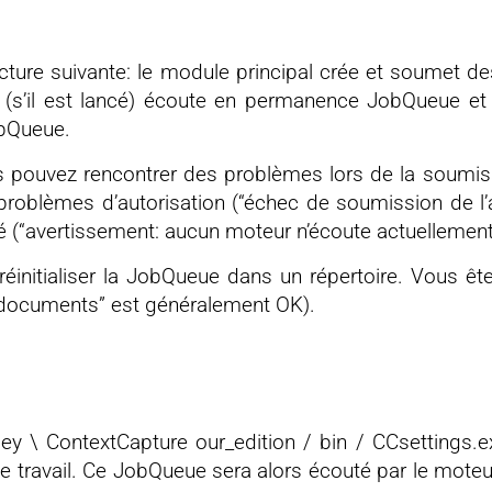
ecture suivante: le module principal crée et soumet d
r (s’il est lancé) écoute en permanence JobQueue et t
obQueue.
us pouvez rencontrer des problèmes lors de la soumis
roblèmes d’autorisation (“échec de soumission de l’aé
 (“avertissement: aucun moteur n’écoute actuellement
réinitialiser la JobQueue dans un répertoire. Vous êt
s documents” est généralement OK).
ey \ ContextCapture our_edition / bin / CCsettings.ex
de travail. Ce JobQueue sera alors écouté par le moteur