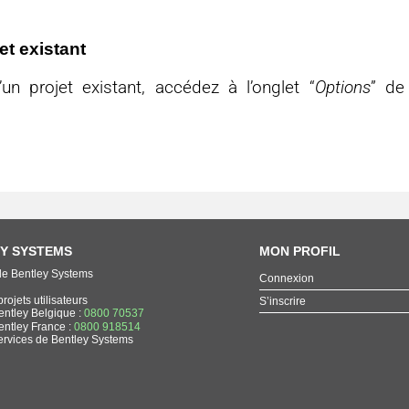
et existant
’un projet existant, accédez à l’onglet “
Options
” de
Y SYSTEMS
MON PROFIL
de Bentley Systems
Connexion
rojets utilisateurs
S’inscrire
entley Belgique :
0800 70537
entley France :
0800 918514
ervices de Bentley Systems