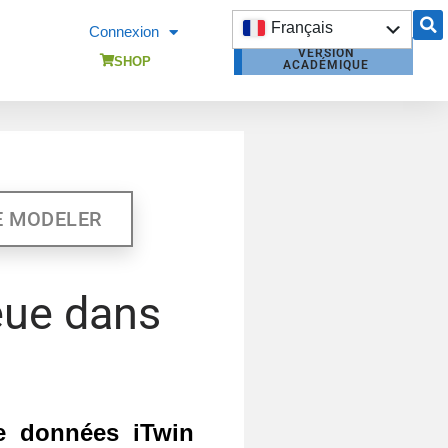
Français
Connexion
VERSION
English
SHOP
ACADÉMIQUE
DEVIS ITWIN
CAPTURE MODELER
FORMATION ITWIN
CAPTURE MODELR
E MODELER
eue dans
de données iTwin