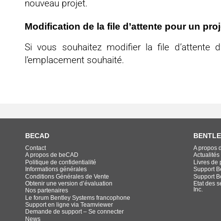
nouveau projet.
Modification de la file d’attente pour un proj
Si vous souhaitez modifier la file d’attente d
l’emplacement souhaité.
BECAD
BENTLE
Contact
A propos 
A propos de beCAD
Actualités
Politique de confidentialité
Livres de p
Informations générales
Support B
Conditions Générales de Vente
Support B
Obtenir une version d’évaluation
Etat des s
Inc.
Nos partenaires
Le forum Bentley Systems francophone
Support en ligne via Teamviewer
Demande de support – Se connecter
News