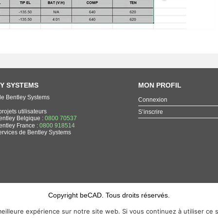
Y SYSTEMS
MON PROFIL
de Bentley Systems
Connexion
rojets utilisateurs
S’inscrire
entley Belgique :
0800 70537
entley France :
0800 918514
ervices de Bentley Systems
Copyright beCAD. Tous droits réservés.
Thématique de la page : La référence francophone sur les produits de Bentley Systems
eilleure expérience sur notre site web. Si vous continuez à utiliser ce
MicroStation
,
ContextCapture
,
Descartes
,
OpenCities Map
,
LumenRT
,
OpenBuildings
,
OpenRoad