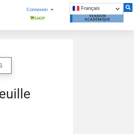
Français
Connexion
VERSION
English
SHOP
ACADÉMIQUE
DEVIS
OPENBUILDINGS
FORMATION
OPENBUILDINGS
S
euille