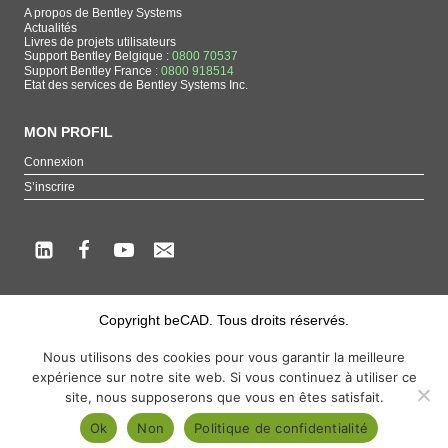
A propos de Bentley Systems
Actualités
Livres de projets utilisateurs
Support Bentley Belgique :
0800 70537
Support Bentley France :
0800 918514
Etat des services de Bentley Systems Inc.
MON PROFIL
Connexion
S’inscrire
Copyright beCAD. Tous droits réservés.
Thématique de la page : La référence francophone sur les produits de Bentley
Nous utilisons des cookies pour vous garantir la meilleure
Systems
expérience sur notre site web. Si vous continuez à utiliser ce
MicroStation
,
ContextCapture
,
Descartes
,
OpenCities Map
,
LumenRT
,
OpenBuildings
,
site, nous supposerons que vous en êtes satisfait.
OpenRoads
Ok
Non
Politique de confidentialité