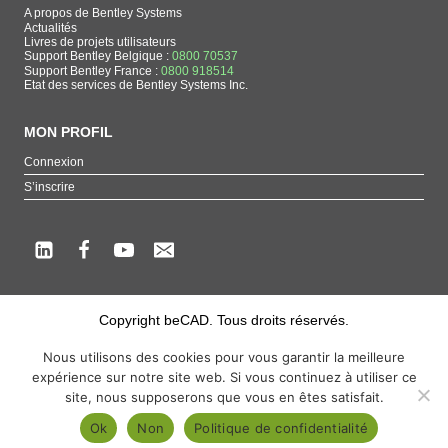
A propos de Bentley Systems
Actualités
Livres de projets utilisateurs
Support Bentley Belgique :
0800 70537
Support Bentley France :
0800 918514
Etat des services de Bentley Systems Inc.
MON PROFIL
Connexion
S’inscrire
Copyright beCAD. Tous droits réservés.
Thématique de la page : La référence francophone sur les produits de Bentley
Nous utilisons des cookies pour vous garantir la meilleure
Systems
expérience sur notre site web. Si vous continuez à utiliser ce
MicroStation
,
ContextCapture
,
Descartes
,
OpenCities Map
,
LumenRT
,
OpenBuildings
,
site, nous supposerons que vous en êtes satisfait.
OpenRoads
Ok
Non
Politique de confidentialité