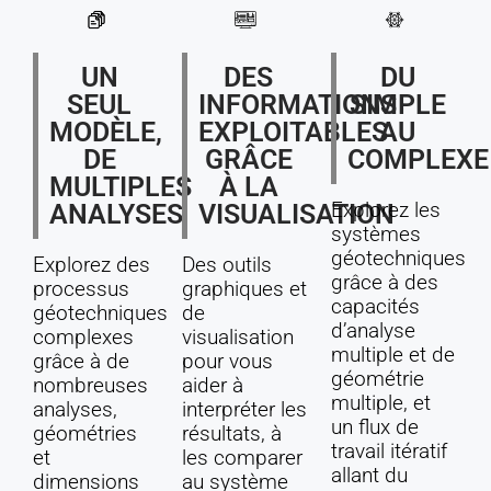
UN
DES
DU
SEUL
INFORMATIONS
SIMPLE
MODÈLE,
EXPLOITABLES
AU
DE
GRÂCE
COMPLEXE
MULTIPLES
À LA
ANALYSES
VISUALISATION
Explorez les
systèmes
géotechniques
Explorez des
Des outils
grâce à des
processus
graphiques et
capacités
géotechniques
de
d’analyse
complexes
visualisation
multiple et de
grâce à de
pour vous
géométrie
nombreuses
aider à
multiple, et
analyses,
interpréter les
un flux de
géométries
résultats, à
travail itératif
et
les comparer
allant du
dimensions
au système