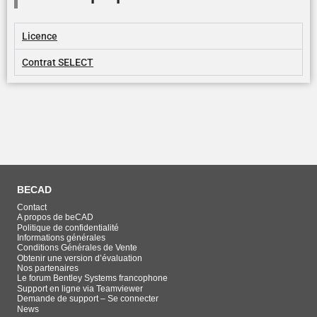
Licence
Contrat SELECT
BECAD
Contact
A propos de beCAD
Politique de confidentialité
Informations générales
Conditions Générales de Vente
Obtenir une version d’évaluation
Nos partenaires
Le forum Bentley Systems francophone
Support en ligne via Teamviewer
Demande de support – Se connecter
News