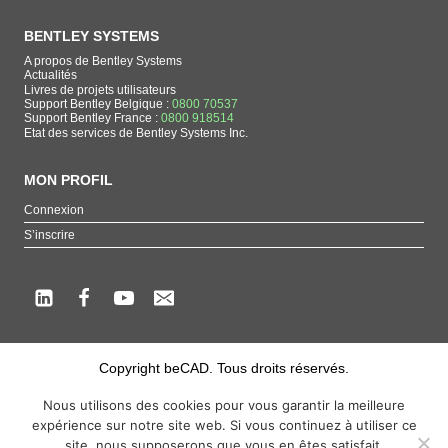
BENTLEY SYSTEMS
A propos de Bentley Systems
Actualités
Livres de projets utilisateurs
Support Bentley Belgique :
0800 70537
Support Bentley France :
0800 918514
Etat des services de Bentley Systems Inc.
MON PROFIL
Connexion
S’inscrire
Copyright beCAD. Tous droits réservés.
Thématique de la page : La référence francophone sur les produits de Bentley
Nous utilisons des cookies pour vous garantir la meilleure
Systems
expérience sur notre site web. Si vous continuez à utiliser ce
MicroStation
,
ContextCapture
,
Descartes
,
OpenCities Map
,
LumenRT
,
OpenBuildings
,
site, nous supposerons que vous en êtes satisfait.