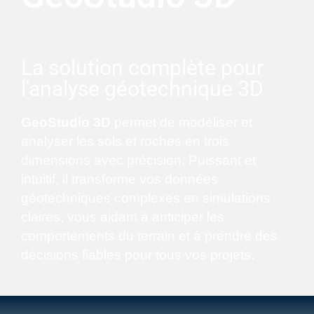
La solution complète pour
l'analyse géotechnique 3D
GeoStudio 3D
permet de modéliser et
analyser les sols et roches en trois
dimensions avec précision. Puissant et
intuitif, il transforme vos données
géotechniques complexes en simulations
claires, vous aidant à anticiper les
comportements du terrain et à prendre des
décisions fiables pour tous vos projets.