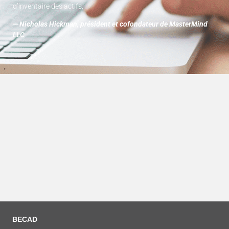
d’inventaire des actifs.
— Nicholas Hickman, président et cofondateur de MasterMind
LLC
BECAD