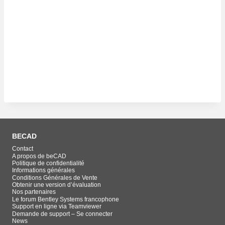
BECAD
Contact
A propos de beCAD
Politique de confidentialité
Informations générales
Conditions Générales de Vente
Obtenir une version d’évaluation
Nos partenaires
Le forum Bentley Systems francophone
Support en ligne via Teamviewer
Demande de support – Se connecter
News