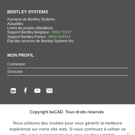
BENTLEY SYSTEMS
A propos de Bentley Systems
Actualités
Livres de projets utilisateurs
Support Bentley Belgique :
0800 70537
Support Bentley France :
0800 918514
Etat des services de Bentley Systems Inc.
MON PROFIL
Connexion
S’inscrire
Copyright beCAD. Tous droits réservés.
Thématique de la page : La référence francophone sur les produits de Bentley
Nous utilisons des cookies pour vous garantir la meilleure
Systems
expérience sur notre site web. Si vous continuez à utiliser ce
MicroStation
,
ContextCapture
,
Descartes
,
OpenCities Map
,
LumenRT
,
OpenBuildings
,