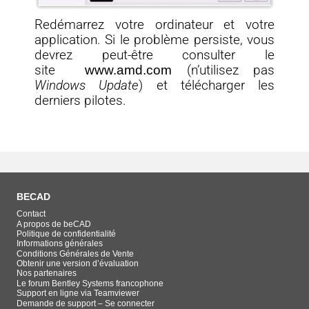
Redémarrez votre ordinateur et votre
application. Si le problème persiste, vous
devrez peut-être consulter le
site
www.amd.com
(n’utilisez pas
Windows Update
) et télécharger les
derniers pilotes.
BECAD
Contact
A propos de beCAD
Politique de confidentialité
Informations générales
Conditions Générales de Vente
Obtenir une version d’évaluation
Nos partenaires
Le forum Bentley Systems francophone
Support en ligne via Teamviewer
Demande de support – Se connecter