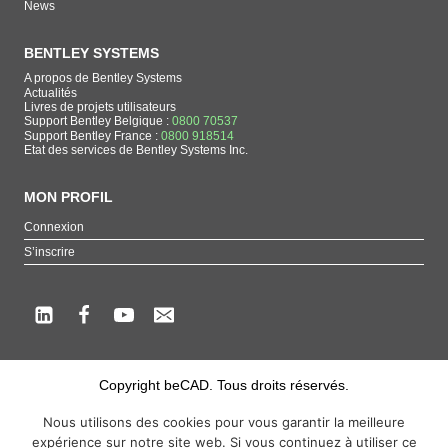
News
BENTLEY SYSTEMS
A propos de Bentley Systems
Actualités
Livres de projets utilisateurs
Support Bentley Belgique :
0800 70537
Support Bentley France :
0800 918514
Etat des services de Bentley Systems Inc.
MON PROFIL
Connexion
S’inscrire
Copyright beCAD. Tous droits réservés.
Thématique de la page : La référence francophone sur les produits de Bentley
Nous utilisons des cookies pour vous garantir la meilleure
Systems
expérience sur notre site web. Si vous continuez à utiliser ce