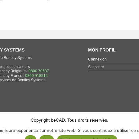
Y SYSTEMS
MON PROFIL
de Bentley Systems
Connexion
rojets utilisateurs
S’inscrire
entley Belgique :
0800 70537
entley France :
0800 918514
ervices de Bentley Systems
Copyright beCAD. Tous droits réservés.
Thématique de la page : La référence francophone sur les produits de Bentley Systems
eilleure expérience sur notre site web. Si vous continuez à utiliser ce
MicroStation
,
ContextCapture
,
Descartes
,
OpenCities Map
,
LumenRT
,
OpenBuildings
,
OpenRoad