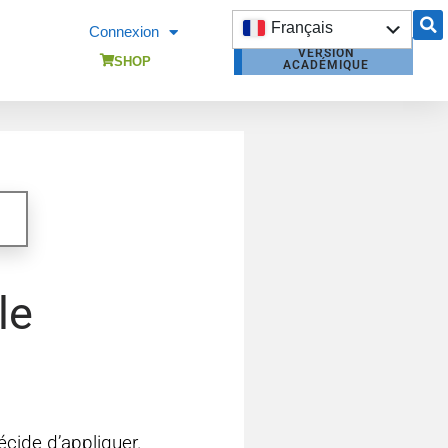
Français
Connexion
VERSION
English
SHOP
ACADÉMIQUE
DEVIS
MICROSTATION
FORMATION
MICROSTATION
le
écide d’appliquer.