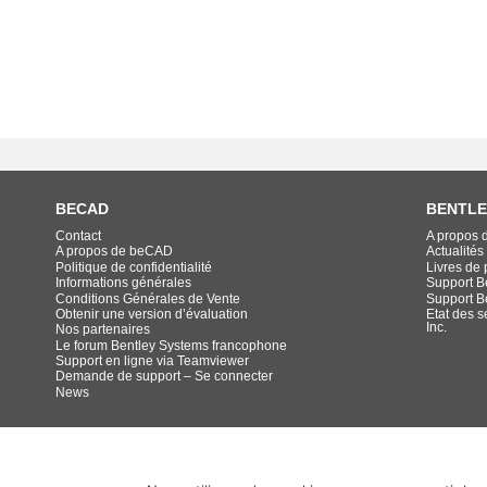
BECAD
BENTLE
Contact
A propos 
A propos de beCAD
Actualités
Politique de confidentialité
Livres de p
Informations générales
Support B
Conditions Générales de Vente
Support B
Obtenir une version d’évaluation
Etat des s
Inc.
Nos partenaires
Le forum Bentley Systems francophone
Support en ligne via Teamviewer
Demande de support – Se connecter
News