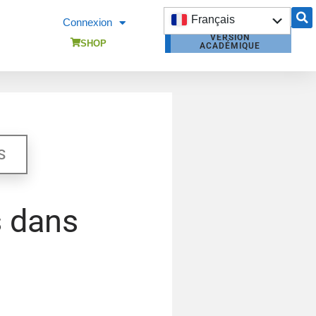
Français
Connexion
VERSION
English
SHOP
ACADÉMIQUE
DEVIS
OPENBUILDINGS
FORMATION
OPENBUILDINGS
S
s dans