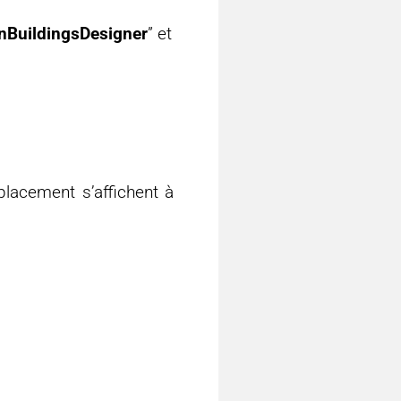
nBuildingsDesigner
” et
placement s’affichent à