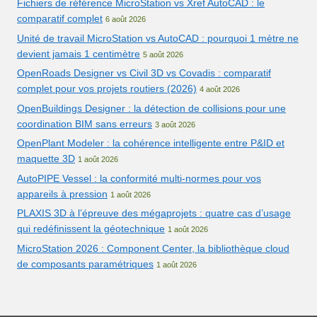
Fichiers de référence MicroStation vs Xref AutoCAD : le
comparatif complet
6 août 2026
Unité de travail MicroStation vs AutoCAD : pourquoi 1 mètre ne
devient jamais 1 centimètre
5 août 2026
OpenRoads Designer vs Civil 3D vs Covadis : comparatif
complet pour vos projets routiers (2026)
4 août 2026
OpenBuildings Designer : la détection de collisions pour une
coordination BIM sans erreurs
3 août 2026
OpenPlant Modeler : la cohérence intelligente entre P&ID et
maquette 3D
1 août 2026
AutoPIPE Vessel : la conformité multi-normes pour vos
appareils à pression
1 août 2026
PLAXIS 3D à l’épreuve des mégaprojets : quatre cas d’usage
qui redéfinissent la géotechnique
1 août 2026
MicroStation 2026 : Component Center, la bibliothèque cloud
de composants paramétriques
1 août 2026