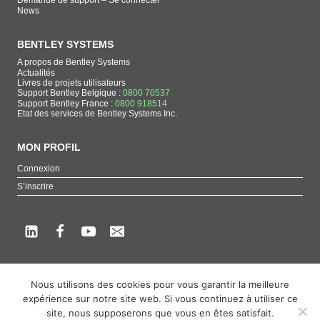
Demande de support – Se connecter
News
BENTLEY SYSTEMS
A propos de Bentley Systems
Actualités
Livres de projets utilisateurs
Support Bentley Belgique :
0800 70537
Support Bentley France :
0800 918514
Etat des services de Bentley Systems Inc.
MON PROFIL
Connexion
S’inscrire
Copyright beCAD. Tous droits réservés.
Nous utilisons des cookies pour vous garantir la meilleure
expérience sur notre site web. Si vous continuez à utiliser ce
Thématique de la page : La référence francophone sur les produits de Bentley
site, nous supposerons que vous en êtes satisfait.
Systems