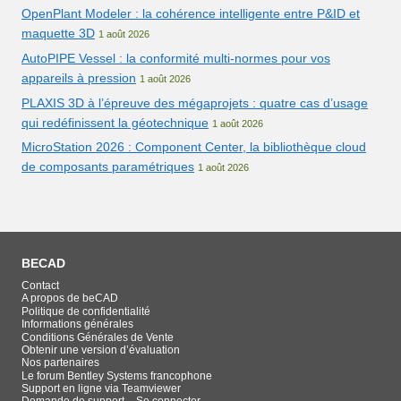
OpenPlant Modeler : la cohérence intelligente entre P&ID et
maquette 3D
1 août 2026
AutoPIPE Vessel : la conformité multi-normes pour vos
appareils à pression
1 août 2026
PLAXIS 3D à l’épreuve des mégaprojets : quatre cas d’usage
qui redéfinissent la géotechnique
1 août 2026
MicroStation 2026 : Component Center, la bibliothèque cloud
de composants paramétriques
1 août 2026
BECAD
Contact
A propos de beCAD
Politique de confidentialité
Informations générales
Conditions Générales de Vente
Obtenir une version d’évaluation
Nos partenaires
Le forum Bentley Systems francophone
Support en ligne via Teamviewer