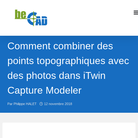
DEVIS ITWIN CAPTURE MODELER
Comment combiner des
points topographiques avec
FORMATION ITWIN
CAPTURE MODELR
des photos dans iTwin
Capture Modeler
Par
Philippe HALET
12 novembre 2018