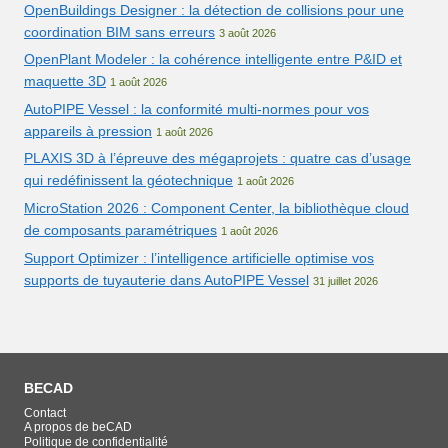
OpenBuildings Designer : la détection de collisions pour une
coordination BIM sans erreurs
3 août 2026
OpenPlant Modeler : la cohérence intelligente entre P&ID et
maquette 3D
1 août 2026
AutoPIPE Vessel : la conformité multi-normes pour vos
appareils à pression
1 août 2026
PLAXIS 3D à l’épreuve des mégaprojets : quatre cas d’usage
qui redéfinissent la géotechnique
1 août 2026
MicroStation 2026 : Component Center, la bibliothèque cloud
de composants paramétriques
1 août 2026
Support Optimizer : l’intelligence artificielle optimise vos
supports de tuyauterie dans AutoPIPE Vessel
31 juillet 2026
BECAD
Contact
A propos de beCAD
Politique de confidentialité